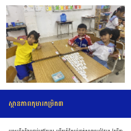
ស្ថានភាពកុមារកម្រិត៣