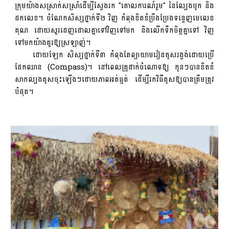
ក្រុមយ៉ាងសស្រាក់សស្រាំដើម្បីស្វែងរក "គោលការណ៍រួម" នៃល្បែងបូក និង
ដកលេខ។ ចំណែកសិស្សថ្នាក់ទី២ វិញ កំពុងខិតខំប្រឹងប្រែងទន្ទេញមេលេខ
គុណ ដោយសួរដេញដោលគ្នាទៅវិញទៅមក និងលើកទឹកចិត្តគ្នាទៅ វិញ
ទៅមកយ៉ាងគួរឱ្យស្រឡាញ់។
ដោយឡែក សិស្សថ្នាក់ទី៣ កំពុងតែព្យាយាមរៀនគូសរង្វង់ដោយប្រើ
ដែកឈាន (Compass)។ នៅពេលគ្រូដាក់ចំណោទឱ្យ កូនៗបានខិតខំ
សាកល្បងគូសចុះឡើងៗដោយភាពអត់ធ្មត់ ដើម្បីរកវិធីគូសឱ្យបានត្រឹមត្រូវ
បំផុត។