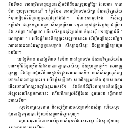
និងទី២៥ ខាងកម្រិតមត្តេយ្យបានរៀបចំពិធីបុណ្យចូលឆ្នាំខ្មែរ ដែលមាន មាតា
បិតា ចូលរួមដោយសេរី ។ ថ្ងៃទី២៥ ខាងកម្រិតបឋមសិក្សា និងអនុវិទ្យាល័យ
ក៏បានរៀបចំពិធីបុណ្យចូលឆ្នាំខ្មែរផងដែរ។ ចំពោះការតុបតែង គឺសិស្ស
កម្រិត២ ជាអ្នកទទួលបន្ទុក សិស្សកម្រិត៣ ទទួលបន្ទុកផ្នែកល្បែងប្រជាប្រិយ
និង សម្តែង "របាំក្រមា" ហើយសិស្សអនុវិទ្យាល័យ ក៏បានធ្វើ បទបង្ហាញអំពី "
គោមផ្កាយ "។ យើង​ខ្ញុំក៏​មាន​និមន្តព្រះសង្ឃ​​មក​សាលា​ ដើម្បីចម្រើនព្រះបរិត្ត។
វាជាពេលវេលាដ៏អស្ចារ្យមួយសម្រាប់ សិស្សានុសិស្ស និងគ្រូបង្រៀនគ្រប់រូប
ផងដែរ។
នៅថ្ងៃទី៣០ ដល់ថ្ងៃទី៣១ ខែមីនា ខាងផ្នែកបឋម និងអនុវិទ្យាល័យនឹង
មានកម្មវិធីជំនួបត្រីភាគីរវាងអាណាព្យាបាលសិស្ស និងគ្រូបន្ទុកថ្នាក់។ លោកគ្រូ
អ្នកគ្រូ នឹងជម្រាបជូនព័ត៌មានក្នុងកំឡុងពេលឆមាសទី១ របស់សិស្សានុសិស្ស
ទៅកាន់អាណាព្យាបាល។ យើងខ្ញុំសង្ឃឹមថា សមាជិកគ្រួសារនឹង ជួយសហការ
មើលទៅលើការឆ្លុះបញ្ចាំងនូវឆមាសទី១ និងគិតអំពីអ្វីដែលពួកគេនឹងធ្វើក្នុង
អំឡុងពេលវិស្សមកាលនេះ ហើយពិភាក្សាអំពីអ្វីដែល ពួកគេចង់ ធ្វើការនៅ
ឆមាសទី២។
សូមថែរក្សាសុខភាព និងសុវត្ថិភាពរបស់អ្នកទាំងអស់គ្នា ហើយសូម
ជូនពរឱ្យទទួលបានថ្ងៃឈប់សម្រាកដ៏ល្អអស្ចារ្យ។
សូមអរគុណចំពោះការគាំទ្ររបស់អ្នកទាំងអសលគ្នា និងសូមជួយបន្ត
សហការនៅឆមាសទី២។