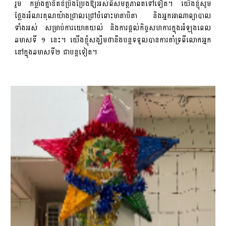
រួម កម្លាំងគ្នាខិតខំប្រឹងប្រែងឱ្យអស់ពីសមត្ថភាពតទៅទៀត។ យើងខ្ញុំសូម
ថ្លែងអំណរគុណយ៉ាងជ្រាលជ្រៅចំពោះមាតាបិតា និងអ្នកអាណាព្យាបាល
ទាំងអស់ សម្រាប់ការយោគយល់ និងការផ្តល់កិច្ចសហការក្នុងអំឡុងពេល
ឆមាសទី ១ នេះ។ យើងខ្ញុំសង្ឃឹមថានឹងបន្តទទួលបានការគាំទ្រពីលោកអ្នក
នៅក្នុងឆមាសទី២ ជាបន្តទៀត។