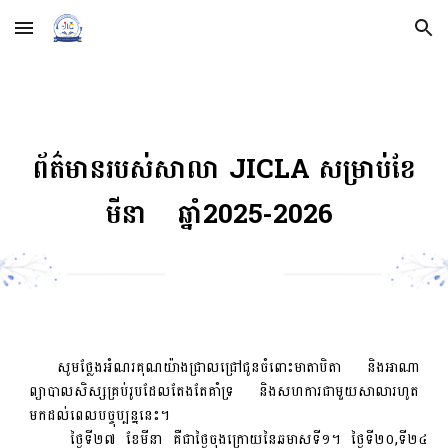
Skip to main content
Skip to navigation
ព័ត៌មានរបស់សាលា JICLA សម្រាប់ខែ
មីនា
ឆ្នាំ2025-2026
សូមថ្លែងអំណរគុណយ៉ាងជ្រាលជ្រៅជូនចំពោះមាតាបិតា និងអាណា
ព្យាបាលសិស្សគ្រប់រូបដែលតែងតែគាំទ្រ និងសហការជាមួយសាលារហូត
មកដល់ពេលបច្ចុប្បន្ននេះ។
ថ្ងៃទី២៧ ខែមីនា គឺជាថ្ងៃចុងក្រោយនៃឆមាសទី១។
ថ្ងៃទី២០,ទី២៤