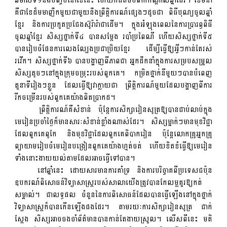
ឆមាសទី១នឹងបញ្ចប់នៅខែនេះ ហើយក៏ជិតចប់ពាក់កណ្តាលឆ្នាំដែរ។ ខែមីនា
គឺជាខែដ៏មមាញឹកមួយជាមួយនឹងព្រឹត្តិការណ៍ផ្សេងៗដូចជា ពិធីបុណ្យចូលឆ្នាំ
ខ្មែរ និងការប្រកួតប្រជែងស៊ូរ៉ារ៉ាជាដើម។ ក្នុងអំឡុងពេលនៃការប្រារព្ធពិធី
ចូលឆ្នាំខ្មែរ សិស្សថ្នាក់ទី៤ បានសម្តែង របាំប្រពៃណី ហើយសិស្សថ្នាក់ទី៥
បានរៀបចំផែនការលេងល្បែងប្រជាប្រិយខ្មែរ ដើម្បីធ្វើឱ្យអ្វីៗកាន់តែរស់
រវើក។ សិស្សថ្នាក់ទី៦ បានបង្ហាញពីភាពជា អ្នកដឹកនាំក្នុងការសម្របសម្រួល
សិស្សតូចៗនៅក្នុងក្រុមចម្រុះរបស់ពួកគេ។ កម្រិតថ្នាក់នីមួយៗបានបំពេញ
តួនាទីរៀងៗខ្លួន ដែលធ្វើឱ្យវាក្លាយជា ព្រឹត្តិការណ៍មួយដែលបង្ហាញពីការ
រីកចម្រើនរបស់ពួកគេយ៉ាងពិតប្រាកដ។
ព្រឹត្តិការណ៍​គឺ​សំខាន់ ប៉ុន្តែ​ការសិក្សារៀនសូត្រឱ្យបាន​ជាប់លាប់​ក្នុង​
មេរៀន​ប្រចាំថ្ងៃ​ក៏​មាន​សារៈសំខាន់​ខ្លាំងណាស់ដែរ។ សិស្សម្នាក់ៗមានមុខវិជ្ជា
ដែលពួកគេពូកែ និងមុខវិជ្ជាដែលពួកគេពិបាករៀន ប៉ុន្តែលោកគ្រូអ្នកគ្រូ
ព្យាយាមរៀបចំមេរៀនបង្រៀនពួកគេយ៉ាងហ្មត់ចត់ ហើយខិតខំធ្វើឱ្យមេរៀន
ទាំងនោះងាយយល់តាមដែលអាចធ្វើទៅបាន។
នៅឆ្នាំនេះ ដោយសារមានការគាំទ្រ និងការបរិច្ចាគពីប្រទេសជប៉ុន
ឧបករណ៍ពិសោធន៍វិទ្យាសាស្ត្ររបស់សាលាយើងត្រូវបានកែលម្អគួរឱ្យកត់
សម្គាល់។ ជាលទ្ធផល ចំនួននៃការពិសោធន៍ដែលបានធ្វើឡើងនៅក្នុងថ្នាក់
វិទ្យាសាស្ត្រក៏បានកើនឡើងផងដែរ។ តាមរយៈការសិក្សារៀនសូត្រ ជាក់
ស្តែង សិស្សអាចចងចាំព័ត៌មានបានកាន់តែងាយស្រួល។ លើសពីនេះ មតិ