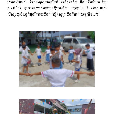
យោបល់ដូចជា "វិទ្យាសាស្ត្រជាមុខវិជ្ជាដែលខ្ញុំចូលចិត្ត" និង "ទឹកកំបោរ ប្រែ
ជាពណ៌ស ដូច្នេះនេះអាចជាកាបូនឌីអុកស៊ីត" ត្រូវបានឮ ដែលបង្ហាញថា
សិស្សានុសិស្សកំពុងរីករាយនឹងការរៀនសូត្រ និងគិតដោយឡូជីខល។