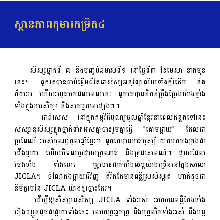
ស្ថានភាពកុមារកម្រិត៤
សិស្សថ្នាក់ទី ៧ នឹងបញ្ចប់ឆមាសទី១ នៅថ្ងៃទី៣ ខែមេសា ខាងមុខ
នេះ។ ពួកគេបានចាប់ផ្តើមជីវិតជាសិស្សអនុវិទ្យាល័យទាំងក្តីរំភើប និង
ភ័យអរ ហើយរហូតមកដល់ពេលនេះ ពួកគេបានខិតខំប្រឹងប្រែងយ៉ាងខ្លាំង
ទាំងក្នុងការសិក្សា និងសកម្មភាពផ្សេងៗ។
ជាពិសេស នៅក្នុងកម្មវិធីបុណ្យចូលឆ្នាំខ្មែរនាពេលកន្លងទៅនេះ
សិស្សានុសិស្សក្នុងថ្នាក់ទាំងអស់គ្នាបានរួមគ្នាធ្វើ "គោមផ្កាយ" ដែលជា
ប្រពៃណី របស់បុណ្យចូលឆ្នាំខ្មែរ។ ពួកគេបានកាត់ឫស្សី យកមកចងក្រងជា
ជើងផ្កាយ ហើយបិទលម្អដោយក្រណាត់ និងក្រដាសពណ៌។ ផ្កាយដែល
ចែងចាំង ទាំងនោះ ត្រូវបានដាក់តាំងលម្អយ៉ាងច្រើននៅក្នុងសាលា
JICLA។ ចំណែកឯផ្កាយធំវិញ គឺរឹតតែមានពន្លឺស្រស់ស្អាត ហាក់ដូចជា
និមិត្តរូបនៃ JICLA យ៉ាងដូច្នោះដែរ។
ដើម្បីឱ្យសិស្សានុសិស្ស JICLA ទាំងអស់ អាចមានពន្លឺចែងចាំង
រៀងៗខ្លួនដូចជាផ្កាយទាំងនេះ លោកគ្រូអ្នកគ្រូ និងបុគ្គលិកទាំងអស់ នឹងបន្ត