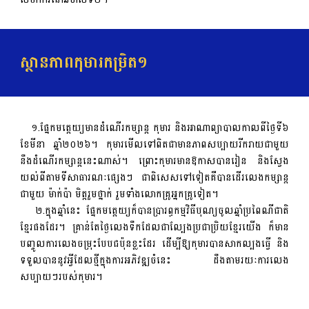
ស្ថានភាពកុមារកម្រិត១
១.ផ្នែកមត្តេយ្យមានដំណើរកម្សាន្ត កុមារ និងអាណាព្យាបាលកាលពីថ្ងៃទី៦
ខែមីនា​ ឆ្នាំ២០២៦។ កុមារមើលទៅពិតជាមានភាពសប្បាយរីករាយជាមួយ
នឹងដំណើរកម្សាន្តនេះណាស់។ ព្រោះកុមារមានឱកាសបានរៀន និងស្វែង
យល់ពីតាមទីសាធារណៈផ្សេងៗ ជាពិសេសទៅទៀតគឺបានដើរលេងកម្សាន្ត
ជាមួយ ម៉ាក់ប៉ា មិត្តរួមថ្នាក់ រួមទាំងលោកគ្រូអ្នកគ្រូទៀត។
២.ក្នុងឆ្នាំនេះ ផ្នែកមត្តេយ្យក៏បានប្រារព្ធកម្មវិធីបុណ្យចូលឆ្នាំប្រពៃណីជាតិ
ខ្មែរផងដែរ។ គ្រាន់តែថ្ងៃលេងទឹកដែលជាល្បែងប្រជាប្រិយខ្មែរយើង ក៏មាន
បញ្ចូលការលេងចម្រុះបែបជប៉ុនខ្លះដែរ ដើម្បីឱ្យកុមារបានសាកល្បងធ្វើ និង
ទទួលបាននូវអ្វីដែលថ្មី​ក្នុងការអភិវឌ្ឍចំនេះ ដឹងតាមរយៈការលេង
សប្បាយៗរបស់កុមារ។