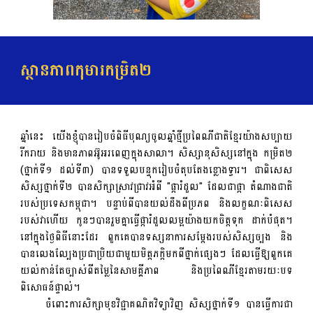
ស្ថានភាពកុមារកម្រិត២
ឆ្នាំនេះ យើងខ្ញុំបានរៀបចំពិធីបុណ្យចូលឆ្នាំថ្មីប្រពៃណីជាតិខ្មែរយ៉ាងសប្បាយ
រីករាយ និងមានភាពអ៊ូអរពេញក្នុងសាលា។ សិស្សានុសិស្សនៅក្នុង កម្រិត២
(ថ្នាក់ទី១ ដល់ទី៣) បានទទួលបន្ទុករៀបចំតុបតែងខ្លោងទ្វារ។ ជាពិសេស
សិស្សថ្នាក់ទី២ បានសិក្សាស្រាវជ្រាវអំពី "ផ្ការំដួល" ដែលជាផ្កា តំណាងជាតិ
របស់ប្រទេសកម្ពុជា។ បន្ទាប់ពីបានយល់ដឹងពីប្រភព និងលក្ខណៈពិសេស
របស់វាហើយ កូនៗបានរួមគ្នាធ្វើផ្ការំដួលលម្អយ៉ាងយកចិត្តទុក ដាក់បំផុត។
នៅក្នុងថ្ងៃពិធីនោះដែរ ពួកគេបានទស្សនាការសម្តែងរបស់សិស្សច្បង និង
បានលេងល្បែងប្រជាប្រិយជាមួយមិត្តភក្តិមកពីថ្នាក់ផ្សេងៗ ដែលធ្វើឱ្យពួកគេ
យល់កាន់តែច្បាស់ពីតម្លៃនៃសាមគ្គីភាព និងប្រពៃណីខ្មែរតាមរយៈបទ
ពិសោធន៍ផ្ទាល់។
ចំពោះការសិក្សាមុខវិជ្ជាគណិតវិទ្យាវិញ សិស្សថ្នាក់ទី១ បានធ្វើការជា