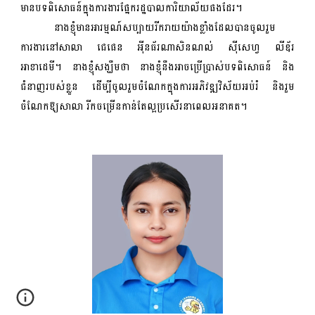
មានបទពិសោធន៍ក្នុងការងារផ្នែករដ្ឋបាលការិយាល័យផងដែរ។
នាងខ្ញុំមានអារម្មណ៍សប្បាយរីករាយយ៉ាងខ្លាំងដែលបានចូលរួម
ការងារនៅសាលា ជេផេន អ៉ីនធ័រណាសិនណល់ ស៊ីសេហ្វ លីឌ័រ
អាខាដេមី។ នាងខ្ញុំសង្ឃឹមថា នាងខ្ញុំនឹងអាចប្រើប្រាស់បទពិសោធន៍ និង
ជំនាញរបស់ខ្លួន ដើម្បីចូលរួមចំណែកក្នុងការអភិវឌ្ឍវិស័យអប់រំ និងរួម
ចំណែកឱ្យសាលា រីកចម្រើនកាន់តែល្អប្រសើរនាពេលអនាគត។