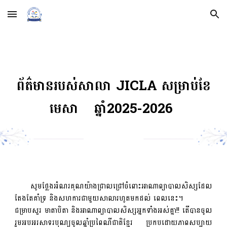
Skip to main content
Skip to navigation
ព័ត៌មានរបស់សាលា JICLA សម្រាប់ខែ
មេសា
ឆ្នាំ2025-2026
សូមថ្លែងអំណរគុណយ៉ាងជ្រាលជ្រៅចំពោះអាណាព្យាបាលសិស្សដែល
តែងតែគាំទ្រ និងសហការជាមួយសាលារហូតមកដល់ ពេលនេះ។
ជម្រាបសួរ មាតាបិតា និងអាណាព្យាបាលសិស្សអ្នកទាំងអស់គ្នា!! តើបានចូល
រួមអបអរសាទរបុណ្យចូលឆ្នាំប្រពៃណីជាតិខ្មែរ ប្រកបដោយភាពសប្បាយ