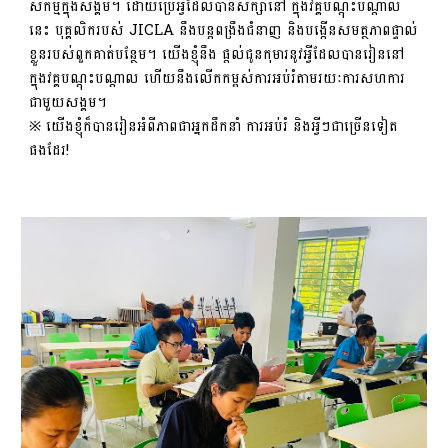
សកម្ម​ក្នុង​សង្គម។ ដោយប្រើអ្វីដែលបានសិក្សានៅ ក្នុងវគ្គបណ្តុះបណ្តាល
នេះ បុគ្គលិករបស់ JICLA នឹងបន្តពង្រឹងជំនាញ និងបង្កើនសមត្ថភាពផ្ទាល់
ខ្លួនរបស់ពួកគាត់បន្ថែម។
យើងខ្ញុំនឹង ផ្តល់​ជូន​កុមារនូវអ្វីដែលបានរៀននៅ
ក្នុងវគ្គបណ្តុះបណ្តាល ហើយនឹងលើកកម្ពស់ការអប់រំតាមរយៈការសហការ
ជាមួយសង្គម។
※ យើងខ្ញុំក៏បានរៀនអំពីភាពជាអ្នកដឹកនាំ ការអប់រំ និងអ្វីៗជាច្រើនទៀត
ផងដែរ!