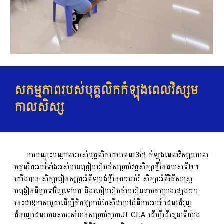
សកម្មភាពរបស់បុគ្គលិកកំឡុងពេលវិស្សម
កាលសិស្ស
ការបណ្តុះបណ្តាលរបស់បុគ្គលិករយៈពេល3ថ្ងៃ កំឡុងពេលវិស្សមកាល
បុគ្គលិកអប់រំទាំងអស់បានត្រៀមរៀបចំសម្រាប់វគ្គសិក្សាថ្មីនៃឆមាសទី២។
យើងបាន សិក្សារៀនសូត្រអំពីទម្រង់ថ្មីនៃការអប់រំ សិក្សាអំពីវិធីសាស្រ្ត
បង្រៀនពីគ្នាទៅវិញទៅមក និងរបៀបរៀបចំមេរៀនតាមគម្រោងផ្សេងៗ។
នេះ​ជា​ឱកាស​មួយ​ដើម្បី​គិតឱ្យកាន់តែ​ស៊ីជម្រៅ​អំពី​ការអប់រំ​ ដែល​ជំរុញ​
ជំនាញ​ដែល​មាន​សារៈសំខាន់​សម្រាប់​កុមារ​JI CLA ដើម្បី​ដើរតួនាទី​យ៉ាង​