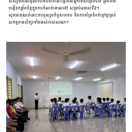
សិស្សមានអារម្មណ៍ជោគជ័យចំពោះអ្វីដែលពួកគេសម្រេចបាន ព្រមទាំង
បង្កើតកម្លាំងចិត្តក្នុងការកំណត់គោលដៅ សម្រាប់ឆមាសទី2។
សូមអរគុណចំពោះការចូលរួមកិច្ចសហការ និងការគាំទ្រដ៏កក់ក្តៅនូវគ្រប់
សកម្មភាពសិក្សាទាំងអស់របស់សាលា។