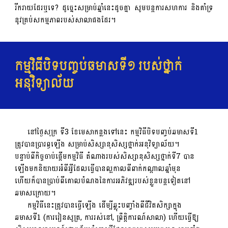
រីករាយដែរឬទេ? ដូច្នេះសម្រាប់ឆ្នាំនេះដូចគ្នា សូមបន្តការសហការ និងគាំទ្រ
នូវគ្រប់សកម្មភាពរបស់សាលាផងដែរ។
កម្មវិធីបិទបញ្ចប់ឆមាសទី១ របស់ថ្នាក់
អនុវិទ្យាល័យ
នៅថ្ងៃសុក្រ ទី3 ខែមេសាកន្លងទៅនេះ កម្មវិធីបិទបញ្ចប់ឆមាសទី1
ត្រូវបានប្រារព្ធឡើង សម្រាប់សិស្សានុសិស្សថ្នាក់អនុវិទ្យាល័យ។
បន្ទាប់ពីកិច្ចចាប់ផ្តើមកម្មវិធី តំណាងរបស់សិស្សានុសិស្សថ្នាក់ទី7 បាន
ឡើងមកនិយាយអំពីអ្វីដែលធ្វើបានល្អកាលពីពាក់កណ្តាលឆ្នាំមុន
ហើយក៏បានប្រាប់ពីគោលបំណងនៃការអភិវឌ្ឍរបស់ខ្លួនបន្តទៀតនៅ
ឆមាសក្រោយ។
កម្មវិធីនេះត្រូវបានធ្វើឡើង ដើម្បីឆ្លុះបញ្ចាំងពីជីវិតសិក្សាក្នុង
ឆមាសទី1 (ការរៀនសូត្រ, ការរស់នៅ, ព្រឹត្តិការណ៍សាលា) ហើយធ្វើឱ្យ