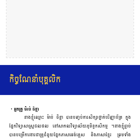
កិច្ចណែនាំបុគ្គលិក
・អ្នកគ្រូ ម៉ាប់ ចិន្តា
នាងខ្ញុំឈ្មោះ ម៉ាប់ ចិន្តា បានបញ្ចប់ការសិក្សាថ្នាក់បរិញ្ញាប័ត្រ ក្នុង
ផ្នែកវិទ្យាសាស្រ្តជលផល នៅសាកលវិទ្យាល័យភូមិន្ទកសិកម្ម ។នាងខ្ញុំធ្លាប់
បានបម្រើការងារជាគ្រូជំនួយផ្នែកភាសាអង់គ្លេស និងភាសាខ្មែរ ព្រមទាំង